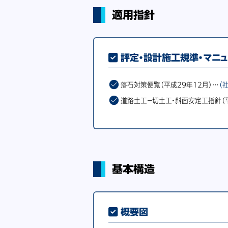
適用指針
評定・設計施工規準・マニ
落石対策便覧（平成29年12月）…
（
道路土工－切土工・斜面安定工指針（平
基本構造
概要図