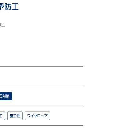
予防工
防工
石対策
工
施工性
ワイヤロープ