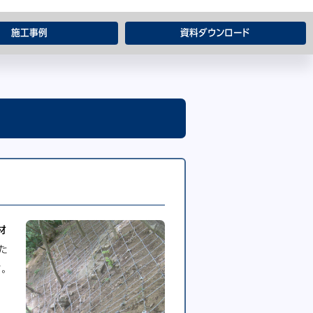
施工事例
資料ダウンロード
材
た
。