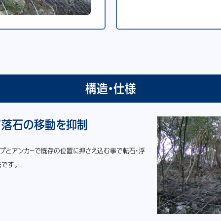
構造・仕様
て落石の移動を抑制
－プとアンカ－で既存の位置に押さえ込む事で転石・浮
です。