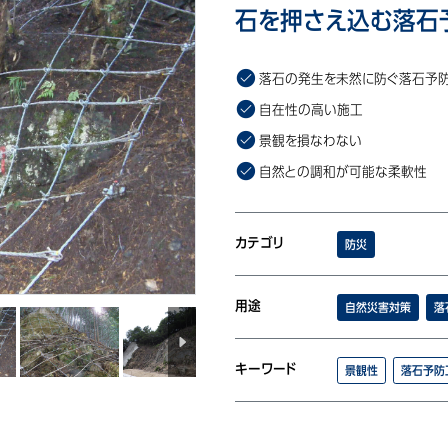
石を押さえ込む落石
落石の発生を未然に防ぐ落石予
自在性の高い施工
景観を損なわない
自然との調和が可能な柔軟性
カテゴリ
防災
用途
自然災害対策
落
キーワード
景観性
落石予防