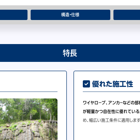
構造・仕様
特長
優れた施工性
ワイヤロ－プ、アンカ－などの部
が軽量かつ自在性に優れている
め、幅広い施工条件に適用します