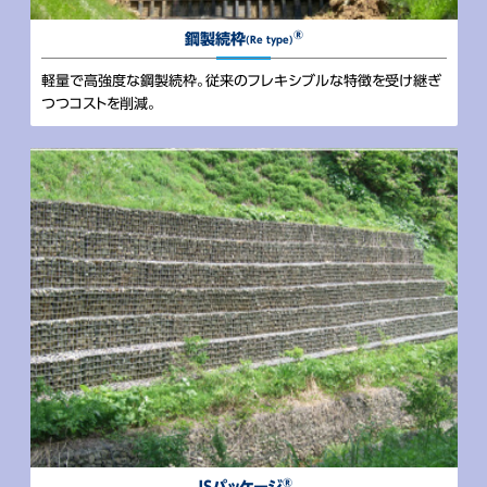
®
鋼製続枠
(Re type)
軽量で⾼強度な鋼製続枠。従来のフレキシブルな特徴を受け継ぎ
つつコストを削減。
®