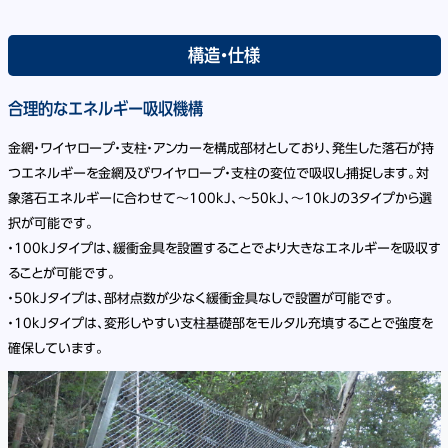
構造・仕様
合理的なエネルギー吸収機構
金網・ワイヤロープ・支柱・アンカーを構成部材としており、発生した落石が持
つエネルギーを金網及びワイヤロープ・支柱の変位で吸収し捕捉します。対
象落石エネルギーに合わせて～100kJ、～50kJ、～10kJの３タイプから選
択が可能です。
・100kJタイプは、緩衝金具を設置することでより大きなエネルギーを吸収す
ることが可能です。
・50kJタイプは、部材点数が少なく緩衝金具なしで設置が可能です。
・10kJタイプは、変形しやすい支柱基礎部をモルタル充填することで強度を
確保しています。