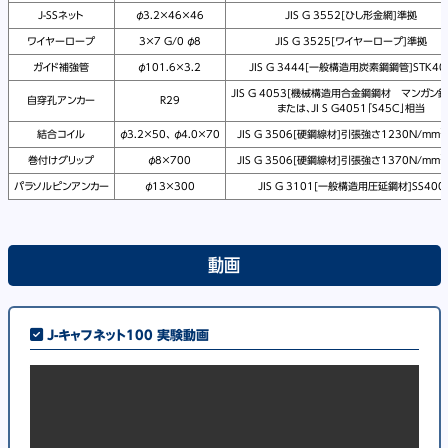
J-SSネット
φ3.2×46×46
JIS G 3552[ひし形金網]準拠
ワイヤーロープ
3×7 G/0 φ8
JIS G 3525[ワイヤーロープ]準拠
ガイド補強管
φ101.6×3.2
JIS G 3444[一般構造用炭素鋼鋼管]STK40
JIS G 4053[機械構造用合金鋼鋼材 マンガン鋼
自穿孔アンカー
R29
または、JI S G4051「S45C」相当
2
結合コイル
φ3.2×50、 φ4.0×70
JIS G 3506[硬鋼線材]引張強さ1230N/mm
2
巻付けグリップ
φ8×700
JIS G 3506[硬鋼線材]引張強さ1370N/mm
パラソルピンアンカー
φ13×300
JIS G 3101[一般構造用圧延鋼材]SS400
動画
J-キャフネット100 実験動画