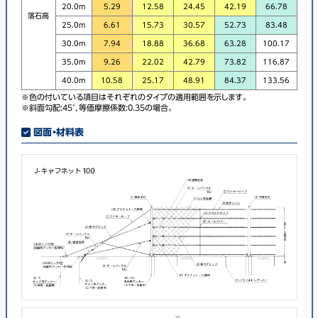
20.0m
5.29
12.58
24.45
42.19
66.78
落石高
25.0m
6.61
15.73
30.57
52.73
83.48
30.0m
7.94
18.88
36.68
63.28
100.17
35.0m
9.26
22.02
42.79
73.82
116.87
40.0m
10.58
25.17
48.91
84.37
133.56
※色の付いている項目はそれぞれのタイプの適用範囲を示します。
※斜面勾配:45°，等価摩擦係数:0.35の場合。
図面・材料表