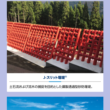
®
J-スリット堰堤
土石流および流木の捕捉を目的とした鋼製透過型砂防堰堤。