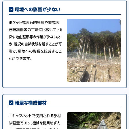
環境への影響が少ない
ポケット式落石防護網や覆式落
石防護網等の工法に比較して、
伐
採や地山整形等の作業が少ないた
め、現況の自然状態を残すことが可
能
で、環境への影響を低減するこ
とができます。
軽量な構成部材
J-キャフネットで使用される部材
は軽量であり、
機械を使用せず人