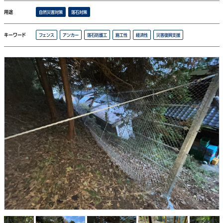
用途
自然災害対策
落石対策
キーワード
フェンス
アンカー
落石防護工
施工性
経済性
災害復興支援