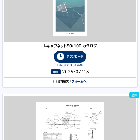
J-キャフネット50
・
100 カタログ
download_for_offline
ダウンロード
FileSize:
3.812MB
2025/07/18
更新
資料請求
フォームへ
図集