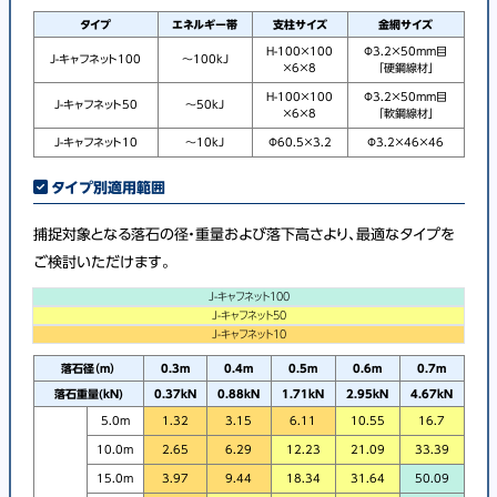
タイプ
エネルギー帯
支柱サイズ
金網サイズ
H-100×100
Φ3.2×50mm目
J-キャフネット100
～100kJ
×6×8
「硬鋼線材」
H-100×100
Φ3.2×50mm目
J-キャフネット50
～50kJ
×6×8
「軟鋼線材」
J-キャフネット10
～10kJ
Φ60.5×3.2
Φ3.2×46×46
タイプ別適用範囲
捕捉対象となる落石の径・重量および落下高さより、最適なタイプを
ご検討いただけます。
J-キャフネット100
J-キャフネット50
J-キャフネット10
落石径（m）
0.3m
0.4m
0.5m
0.6m
0.7m
落石重量(kN)
0.37kN
0.88kN
1.71kN
2.95kN
4.67kN
5.0m
1.32
3.15
6.11
10.55
16.7
10.0m
2.65
6.29
12.23
21.09
33.39
15.0m
3.97
9.44
18.34
31.64
50.09