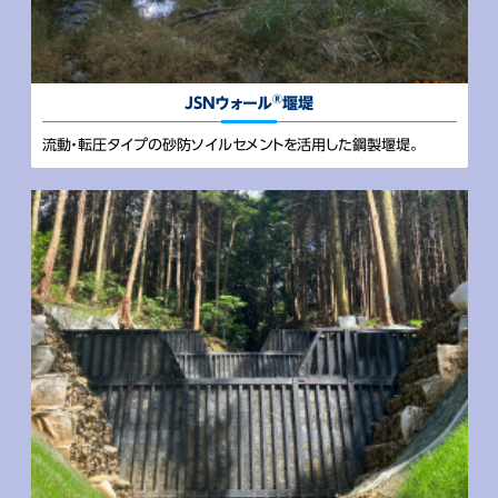
®
JSNウォール
堰堤
流動・転圧タイプの砂防ソイルセメントを活用した鋼製堰堤。