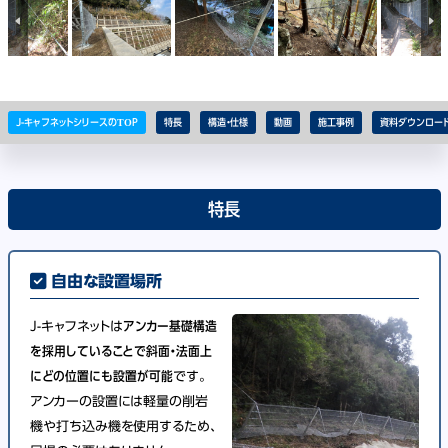
J-キャフネットシリーズのTOP
特長
構造・仕様
動画
施工事例
資料ダウンロー
特長
自由な設置場所
J-キャフネットは
アンカー基礎構造
を採用していることで斜面・法面上
にどの位置にも設置が可能
です。
アンカーの設置には軽量の削岩
機や打ち込み機を使用するため、