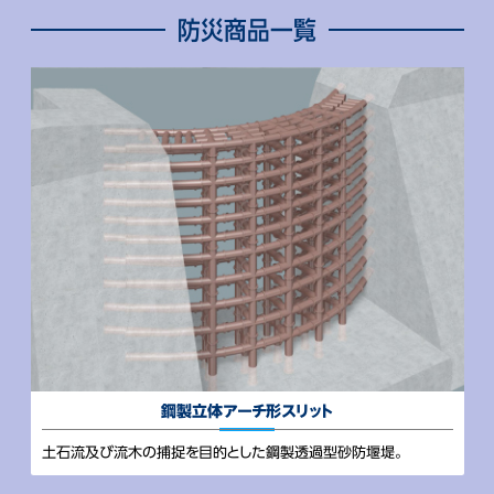
防災商品一覧
鋼製立体
アーチ形スリット
土石流及び流木の捕捉を目的とした鋼製透過型砂防堰堤。