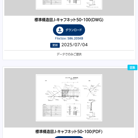
標準構造図J-キャフネット50・100
(DWG)
download_for_offline
ダウンロード
FileSize:
586.205KB
2025/07/04
更新
データでのみご提供
図集
標準構造図J-キャフネット50・100
(PDF)