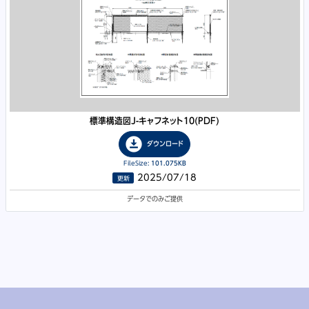
標準構造図J-キャフネット10
(PDF)
download_for_offline
ダウンロード
FileSize:
101.075KB
2025/07/18
更新
データでのみご提供