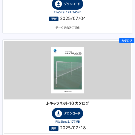
download_for_offline
ダウンロード
FileSize:
174.345KB
2025/07/04
更新
データでのみご提供
カタログ
J-キャフネット10 カタログ
download_for_offline
ダウンロード
FileSize:
5.177MB
2025/07/18
更新