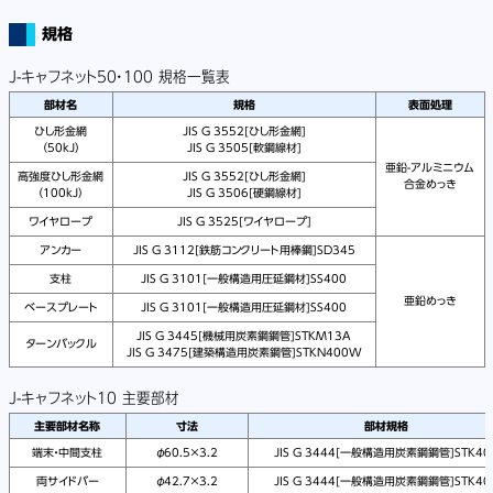
規格
J-キャフネット50・100 規格一覧表
部材名
規格
表面処理
ひし形金網
JIS G 3552[ひし形金網]
（50kJ）
JIS G 3505[軟鋼線材]
亜鉛-アルミニウム
高強度ひし形金網
JIS G 3552[ひし形金網]
合金めっき
（100kJ）
JIS G 3506[硬鋼線材]
ワイヤロープ
JIS G 3525[ワイヤロープ]
アンカー
JIS G 3112[鉄筋コンクリート用棒鋼]SD345
支柱
JIS G 3101[一般構造用圧延鋼材]SS400
亜鉛めっき
ベースプレート
JIS G 3101[一般構造用圧延鋼材]SS400
JIS G 3445[機械用炭素鋼鋼管]STKM13A
ターンバックル
JIS G 3475[建築構造用炭素鋼管]STKN400W
J-キャフネット10 主要部材
主要部材名称
寸法
部材規格
端末・中間支柱
φ60.5×3.2
JIS G 3444[一般構造用炭素鋼鋼管]STK40
両サイドバー
φ42.7×3.2
JIS G 3444[一般構造用炭素鋼鋼管]STK40