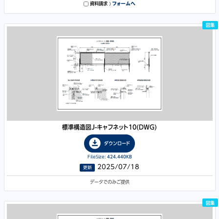
資料請求
フォームへ
図集
標準構造図J-キャフネット10
(DWG)
download_for_offline
ダウンロード
FileSize:
424.440KB
2025/07/18
更新
データでのみご提供
図集