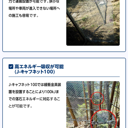
力で運搬設置が可能
です。
狭小な
場所や車両が進入できない場所へ
の施工も容易
です。
高エネルギー吸収が可能
(J-キャフネット100)
J-キャフネット100では緩衝金具装
置を設置することにより100kJま
での落石エネルギーに対応
するこ
とが可能です。