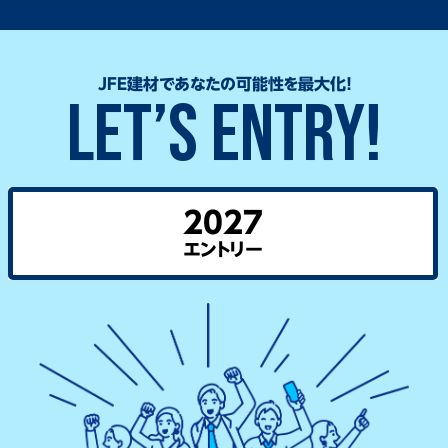
JFE建材で
あなたの可能性を
最大化！
LET’S ENTRY!
2027
エントリー